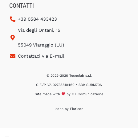
CONTATTI
+39 0584 433423
Via degli Ontani, 15
55049 Viareggio (LU)
Contattaci via E-mail
© 2022-2026 Tecnolab s.r.l.
C.F./P.IVA 02738810460 • SDI: SUBM70N
Site made with
by
CT Comunicazione
Icons by
Flaticon