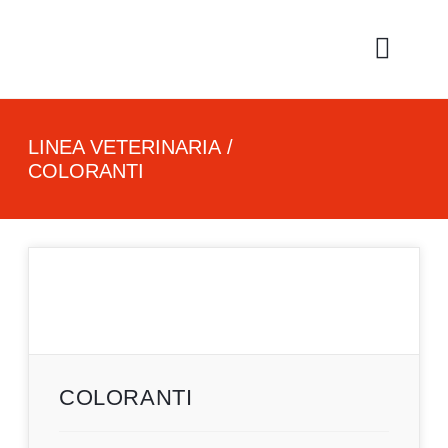
LINEA UMANA
LINEA VETERIN
AREA CLIENTI
LINEA VETERINARIA
/
COLORANTI
COLORANTI